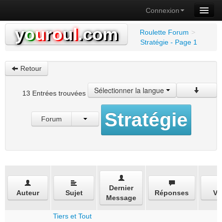
Connexion
y
o
u
r
o
u
l
.com
Roulette Forum
>
Stratégie - Page 1
Retour
Sélectionner la langue
13 Entrées trouvées
Stratégie
Forum
Dernier
Auteur
Sujet
Réponses
Vu
Message
Tiers et Tout