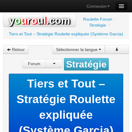
Connexion
y
o
u
r
o
u
l
.com
Roulette Forum
>
Stratégie
>
Tiers et Tout – Stratégie Roulette expliquée (Système Garcia)
Retour
Sélectionner la langue
Stratégie
Forum
Tiers et Tout –
Stratégie Roulette
expliquée
(Système Garcia)