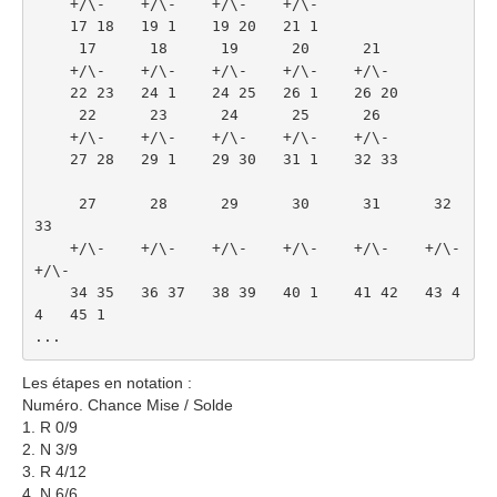
    +/\-    +/\-    +/\-    +/\-
    17 18   19 1    19 20   21 1
     17      18      19      20      21
    +/\-    +/\-    +/\-    +/\-    +/\-
    22 23   24 1    24 25   26 1    26 20
     22      23      24      25      26
    +/\-    +/\-    +/\-    +/\-    +/\-
    27 28   29 1    29 30   31 1    32 33
     27      28      29      30      31      32      
33
    +/\-    +/\-    +/\-    +/\-    +/\-    +/\-    
+/\-
    34 35   36 37   38 39   40 1    41 42   43 4
4   45 1
...
Les étapes en notation :
Numéro. Chance Mise / Solde
1. R 0/9
2. N 3/9
3. R 4/12
4. N 6/6