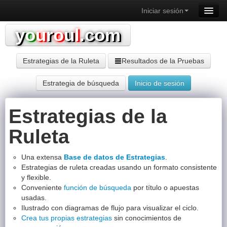
Iniciar sesión
y
o
u
r
o
u
l
.com
Estrategias de la Ruleta
Resultados de la Pruebas
Estrategia de búsqueda
Inicio de sesión
Estrategias de la
Ruleta
Una extensa
Base de datos de Estrategias
.
Estrategias de ruleta creadas usando un formato consistente
y flexible.
Conveniente
función de búsqueda
por título o apuestas
usadas.
Ilustrado con diagramas de flujo para visualizar el ciclo.
Crea tus propias estrategias
sin conocimientos de