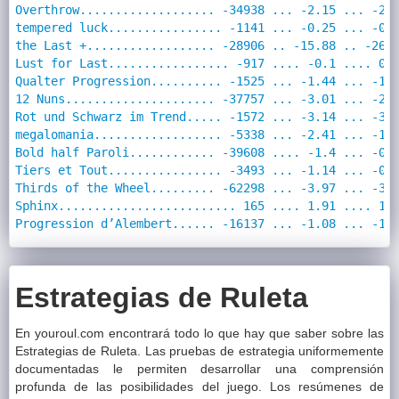
Overthrow................... -34938 ... -2.15 ... -2.
tempered luck................ -1141 ... -0.25 ... -0.
the Last +.................. -28906 .. -15.88 .. -26.
Lust for Last................. -917 .... -0.1 .... 0.
Qualter Progression.......... -1525 ... -1.44 ... -1.
12 Nuns..................... -37757 ... -3.01 ... -2.
Rot und Schwarz im Trend..... -1572 ... -3.14 ... -3.
megalomania.................. -5338 ... -2.41 ... -1.
Bold half Paroli............ -39608 .... -1.4 ... -0.
Tiers et Tout................ -3493 ... -1.14 ... -0.
Thirds of the Wheel......... -62298 ... -3.97 ... -3.
Sphinx......................... 165 .... 1.91 .... 1.
Progression d’Alembert...... -16137 ... -1.08 ... -1.
Estrategias de Ruleta
En youroul.com encontrará todo lo que hay que saber sobre las
Estrategias de Ruleta. Las pruebas de estrategia uniformemente
documentadas le permiten desarrollar una comprensión
profunda de las posibilidades del juego. Los resúmenes de