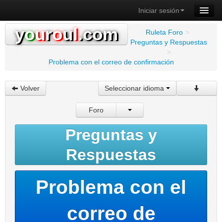
Iniciar sesión
y
o
u
r
o
u
l
.com
Ruleta Foro
>
Preguntas y Respuestas
>
Problema con el correo de confirmación
Volver
Seleccionar idioma
Foro
Preguntas y
Respuestas
Problema con el
correo de