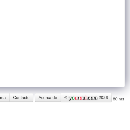
©
2026
ema
Contacto
Acerca de
80 ms