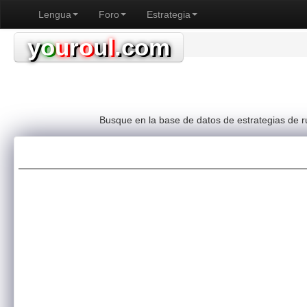
Lengua
Foro
Estrategia
y
o
u
r
o
u
l
.com
Busque en la base de datos de estrategias de ru