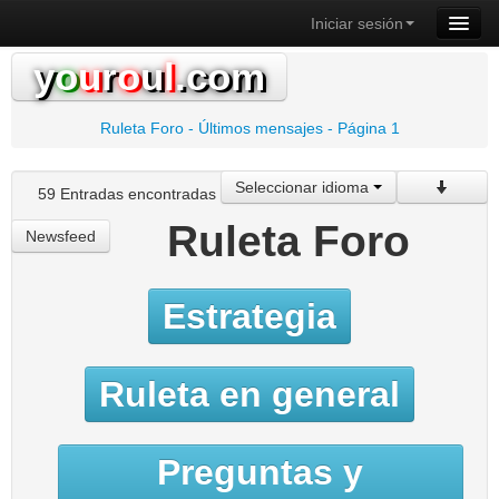
Iniciar sesión
y
o
u
r
o
u
l
.com
Ruleta Foro - Últimos mensajes - Página 1
Seleccionar idioma
59 Entradas encontradas
Ruleta Foro
Newsfeed
Estrategia
Ruleta en general
Preguntas y