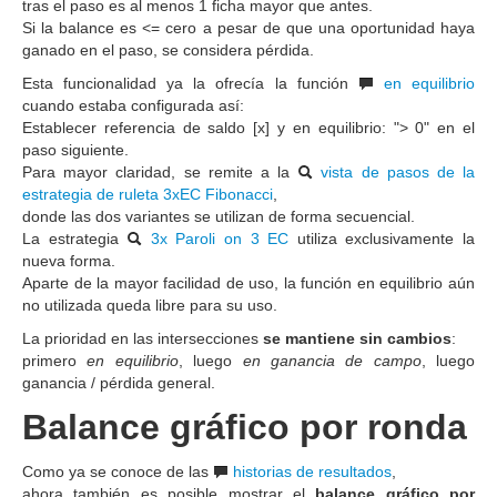
tras el paso es al menos 1 ficha mayor que antes.
Si la balance es <= cero a pesar de que una oportunidad haya
ganado en el paso, se considera pérdida.
Esta funcionalidad ya la ofrecía la función
en equilibrio
cuando estaba configurada así:
Establecer referencia de saldo [x] y en equilibrio: "> 0" en el
paso siguiente.
Para mayor claridad, se remite a la
vista de pasos de la
estrategia de ruleta 3xEC Fibonacci
,
donde las dos variantes se utilizan de forma secuencial.
La estrategia
3x Paroli on 3 EC
utiliza exclusivamente la
nueva forma.
Aparte de la mayor facilidad de uso, la función en equilibrio aún
no utilizada queda libre para su uso.
La prioridad en las intersecciones
se mantiene sin cambios
:
primero
en equilibrio
, luego
en ganancia de campo
, luego
ganancia / pérdida general.
Balance gráfico por ronda
Como ya se conoce de las
historias de resultados
,
ahora también es posible mostrar el
balance gráfico por