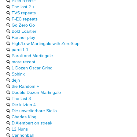
Plein R+N+F
The last 2 +
TVS repeats
F-EC repeats
Go Zero Go
Bold Ecartier
Partner play
High/Low Martingale with ZeroStop
paroli1.1
Paroli and Martingale
more recent
1 Dozen Oscar Grind
Sphinx
dejn
the Random +
Double Dozen Martingale
The last 3
Die letzten 4
Die unverlierbare Stella
Charles King
D'Alembert on streak
12 Nuns
Cannonball