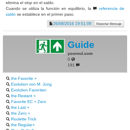
elimina el
stop
en el saldo.
Cuando se utiliza la función en equilibrio, la
referencia de
saldo
se establece en el primer paso.
26/08/2016 19:51:09
Reportar Mensaje
Guide
youroul.com
0
191
the Favorite +
Evolution von M. Jung
Evolution Favoriten
the Restant +
Favorite EC + Zero
the Last +
the Zero +
Roulette Trick
the Regular+