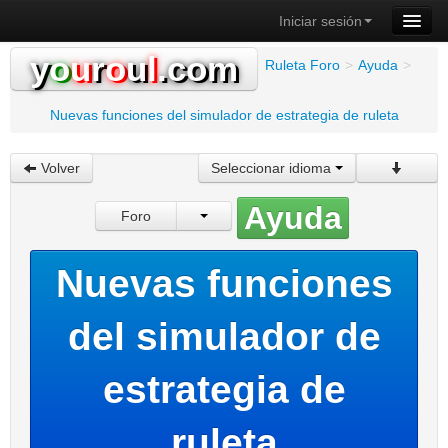
Iniciar sesión
y
o
u
r
o
u
l
.com
Ruleta Foro
>
Ayuda
>
Nuevas funciones del simulador de estrategia de ruleta
Volver
Seleccionar idioma
Ayuda
Foro
Nuevas funciones
del simulador de
estrategia de
ruleta