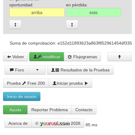
oportunidad:
en pérdida:
Suma de comprobación: e152d11893623a863f852961454df335
Volver
modificar
Flujogramas
Foro
Resultados de la Pruebas
Prueba
Free 200
Iniciar prueba
Inicio de sesión
Ayuda
Reportar Problema
Contacto
©
2026
Acerca de
85 ms