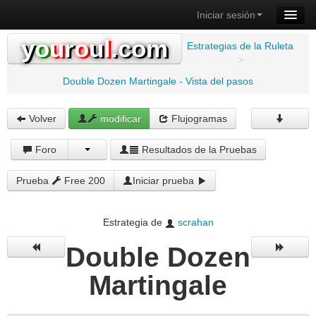
Iniciar sesión
y
o
u
r
o
u
l
.com
Estrategias de la Ruleta
>
Double Dozen Martingale - Vista del pasos
Volver
modificar
Flujogramas
Foro
Resultados de la Pruebas
Prueba
Free 200
Iniciar prueba
Estrategia de
scrahan
Double Dozen
Martingale