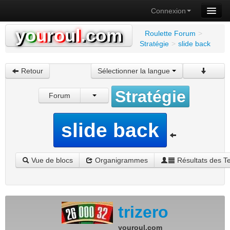
Connexion
y
o
u
r
o
u
l
.com
Roulette Forum
>
Stratégie
>
slide back
Retour
Sélectionner la langue
Stratégie
Forum
slide back
Vue de blocs
Organigrammes
Résultats des Te
trizero
youroul.com