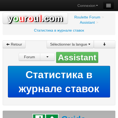
Connexion
y
o
u
r
o
u
l
.com
Roulette Forum
>
Assistant
>
Статистика в журнале ставок
Retour
Sélectionner la langue
Assistant
Forum
Статистика в
журнале ставок