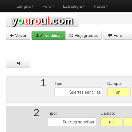
Lengua
Foro
Estrategia
Pasos
y
o
u
r
o
u
l
.com
Volver
modificar
Flujogramas
Foro
1
Tipo:
Campo:
2
Tipo:
Campo: