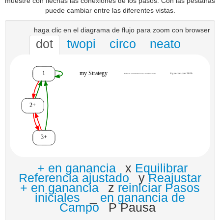
muestre con flechas las conexiones de los pasos. Con las pestañas
puede cambiar entre las diferentes vistas.
haga clic en el diagrama de flujo para zoom con browser
dot
twopi
circo
neato
+ en ganancia
x
Equilibrar
Referencia ajustado
y
Reajustar
+ en ganancia
z
reiniciar Pasos
iniciales
_
en ganancia de
Campo
P Pausa