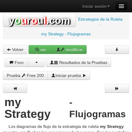
Iniciar sesión
y
o
u
r
o
u
l
.com
Estrategias de la Ruleta
>
my Strategy - Flujogramas
Volver
ver
modificar
Foro
Resultados de la Pruebas
Prueba
Free 200
Iniciar prueba
my
-
Strategy
Flujogramas
Los diagramas de flujo de la estrategia de ruleta
my Strategy