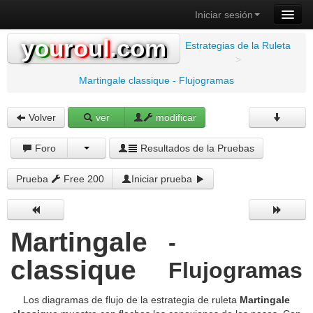
Iniciar sesión
y
o
u
r
o
u
l
.com
Estrategias de la Ruleta
>
Martingale classique - Flujogramas
Volver
ver
modificar
Foro
Resultados de la Pruebas
Prueba
Free 200
Iniciar prueba
Martingale
-
classique
Flujogramas
Los diagramas de flujo de la estrategia de ruleta
Martingale