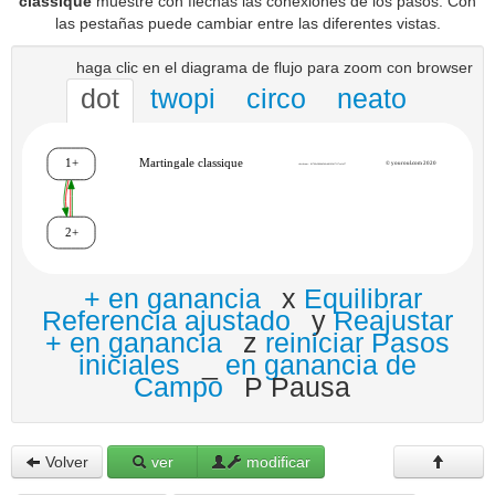
classique
muestre con flechas las conexiones de los pasos. Con
las pestañas puede cambiar entre las diferentes vistas.
haga clic en el diagrama de flujo para zoom con browser
dot
twopi
circo
neato
+ en ganancia
x
Equilibrar
Referencia ajustado
y
Reajustar
+ en ganancia
z
reiniciar Pasos
iniciales
_
en ganancia de
Campo
P Pausa
Volver
ver
modificar