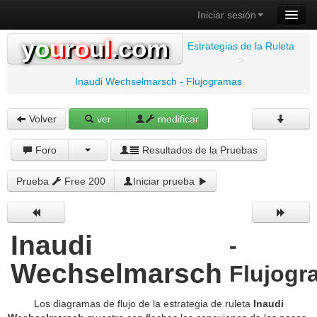
Iniciar sesión
y
o
u
r
o
u
l
.com
Estrategias de la Ruleta
>
Inaudi Wechselmarsch - Flujogramas
Volver
ver
modificar
Foro
Resultados de la Pruebas
Prueba
Free 200
Iniciar prueba
Inaudi
-
Wechselmarsch
Flujogr
Los diagramas de flujo de la estrategia de ruleta
Inaudi