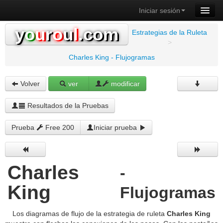
Iniciar sesión
y
o
u
r
o
u
l
.com
Estrategias de la Ruleta
>
Charles King - Flujogramas
Volver
ver
modificar
Resultados de la Pruebas
Prueba
Free 200
Iniciar prueba
Charles
-
King
Flujogramas
Los diagramas de flujo de la estrategia de ruleta
Charles King