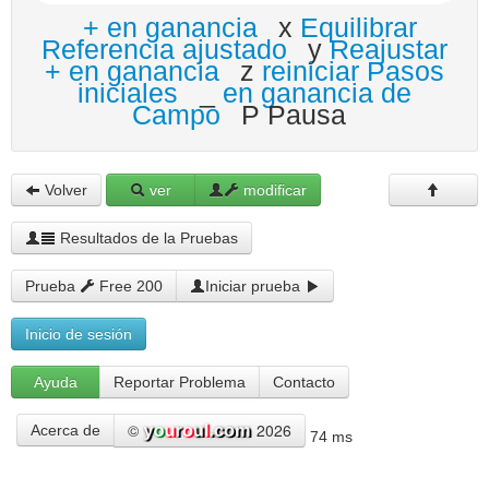
+ en ganancia
x
Equilibrar
Referencia ajustado
y
Reajustar
+ en ganancia
z
reiniciar Pasos
iniciales
_
en ganancia de
Campo
P Pausa
Volver
ver
modificar
Resultados de la Pruebas
Prueba
Free 200
Iniciar prueba
Inicio de sesión
Ayuda
Reportar Problema
Contacto
©
2026
Acerca de
74 ms