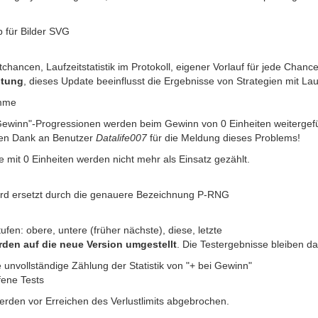
p für Bilder SVG
tchancen, Laufzeitstatistik im Protokoll, eigener Vorlauf für jede Chanc
tung
, dieses Update beeinflusst die Ergebnisse von Strategien mit La
amme
 Gewinn"-Progressionen werden beim Gewinn von 0 Einheiten weitergefü
len Dank an Benutzer
Datalife007
für die Meldung dieses Problems!
ze mit 0 Einheiten werden nicht mehr als Einsatz gezählt.
rd ersetzt durch die genauere Bezeichnung P-RNG
stufen: obere, untere (früher nächste), diese, letzte
den auf die neue Version umgestellt
. Die Testergebnisse bleiben d
se unvollständige Zählung der Statistik von "+ bei Gewinn"
fene Tests
werden vor Erreichen des Verlustlimits abgebrochen.