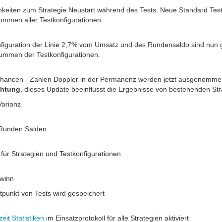
hkeiten zum Strategie Neustart während des Tests. Neue Standard Test
ummen aller Testkonfigurationen.
nfiguration der Linie 2,7% vom Umsatz und des Rundensaldo sind nun g
summen der Testkonfigurationen.
 Chancen - Zahlen Doppler in der Permanenz werden jetzt ausgenomm
htung
, dieses Update beeinflusst die Ergebnisse von bestehenden Str
Varianz
 Runden Salden
für Strategien und Testkonfigurationen
ewinn
tpunkt von Tests wird gespeichert
eit Statistiken
im Einsatzprotokoll für alle Strategien aktiviert