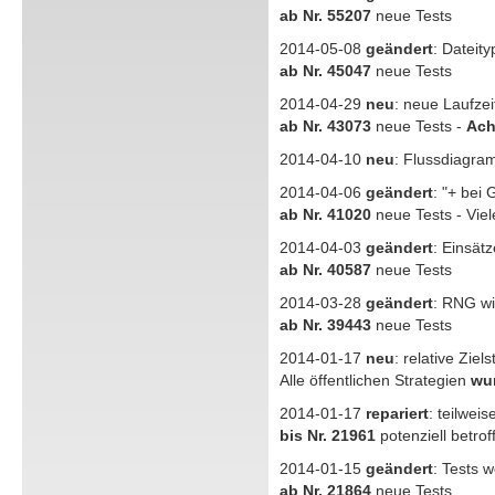
ab Nr. 55207
neue Tests
2014-05-08
geändert
: Dateity
ab Nr. 45047
neue Tests
2014-04-29
neu
: neue Laufzei
ab Nr. 43073
neue Tests -
Ach
2014-04-10
neu
: Flussdiagr
2014-04-06
geändert
: "+ bei
ab Nr. 41020
neue Tests - Vie
2014-04-03
geändert
: Einsät
ab Nr. 40587
neue Tests
2014-03-28
geändert
: RNG wi
ab Nr. 39443
neue Tests
2014-01-17
neu
: relative Ziel
Alle öffentlichen Strategien
wur
2014-01-17
repariert
: teilwei
bis Nr. 21961
potenziell betrof
2014-01-15
geändert
: Tests 
ab Nr. 21864
neue Tests