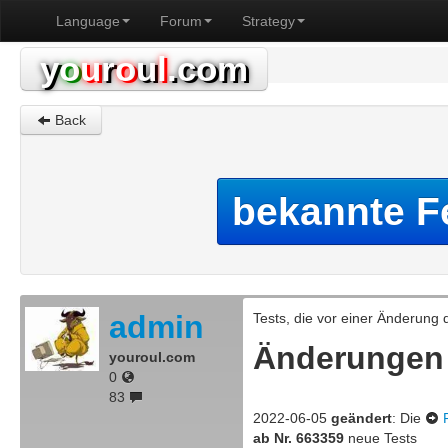
Language
Forum
Strategy
y
o
u
r
o
u
l
.com
Back
bekannte F
admin
Tests, die vor einer Änderung
Änderungen
youroul.com
0
83
2022-06-05
geändert
: Die
ab Nr. 663359
neue Tests