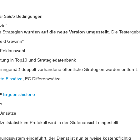
ei Saldo
Bedingungen
zte"
e Strategien
wurden auf die neue Version umgestellt
. Die Testergeb
Feld Gewinn"
ie Feldauswahl
rtung in Top10 und Strategiedatenbank
 sinngemäß doppelt vorhandene öffentliche Strategien wurden entfernt.
rte Einsätze
, EC Differenzsätze
Ergebnishistorie
ts
 Umsätze
fzeitstatistik im Protokoll wird in der Stufenansicht eingestellt
nungssystem eingeführt, der Dienst ist nun teilweise kostenpflichtig