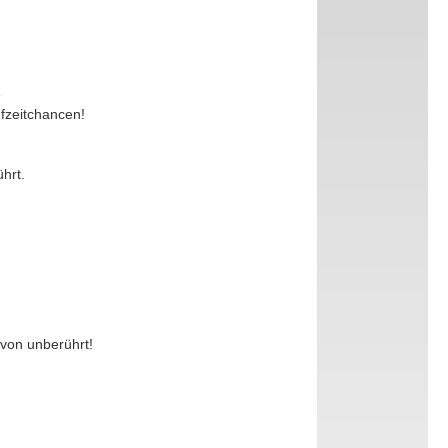
e
ufzeitchancen!
hrt.
avon unberührt!