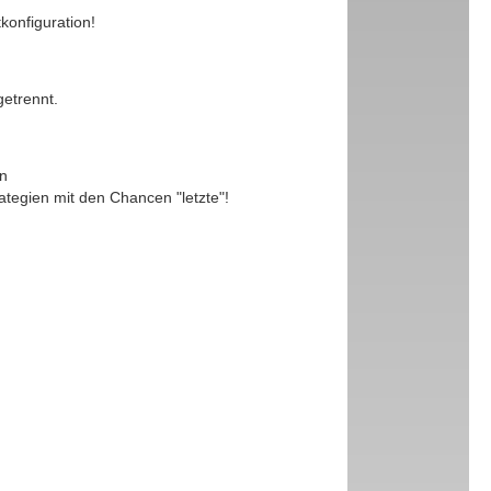
konfiguration!
etrennt.
en
ategien mit den Chancen "letzte"!