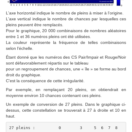
L'axe horizontal indique le nombre de pleins à miser à l'origine.
L'axe vertical indique le nombre de chances par lesquelles ces
pleins peuvent être remplacés.
Pour le graphique, 20 000 combinaisons de nombres aléatoires
entre 1 et 36 numéros pleins ont été utilisées.
La couleur représente la fréquence de telles combinaisons
selon l'échelle.
Étant donné que les numéros des CS Pair/Impair et Rouge/Noir
sont défavorablement répartis sur le tableau
pour un regroupement de chances, une « île » se forme au bord
droit du graphique.
C'est la conséquence de cette irrégularité.
Par exemple, en remplaçant 20 pleins, on obtiendrait en
moyenne environ 10 chances contenant ces pleins.
Un exemple de conversion de 27 pleins. Dans le graphique ci-
dessus, cette constellation se trouverait à 27 à droite et 10 en
haut.
27 pleins :          0        3     5  6  7  8  