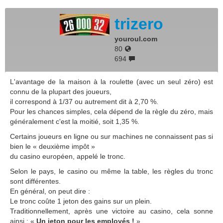
trizero
youroul.com
80
694
L'avantage de la maison à la roulette (avec un seul zéro) est
connu de la plupart des joueurs,
il correspond à 1/37 ou autrement dit à 2,70 %.
Pour les chances simples, cela dépend de la règle du zéro, mais
généralement c'est la moitié, soit 1,35 %.
Certains joueurs en ligne ou sur machines ne connaissent pas si
bien le « deuxième impôt »
du casino européen, appelé le tronc.
Selon le pays, le casino ou même la table, les règles du tronc
sont différentes.
En général, on peut dire :
Le tronc coûte 1 jeton des gains sur un plein.
Traditionnellement, après une victoire au casino, cela sonne
ainsi : «
Un jeton pour les employés !
»