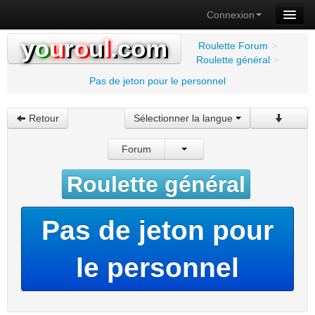
Connexion
y
o
u
r
o
u
l
.com
Roulette Forum
>
Roulette général
>
Pas de jeton pour le personnel
Retour
Sélectionner la langue
Forum
Roulette général
Pas de jeton pour
le personnel