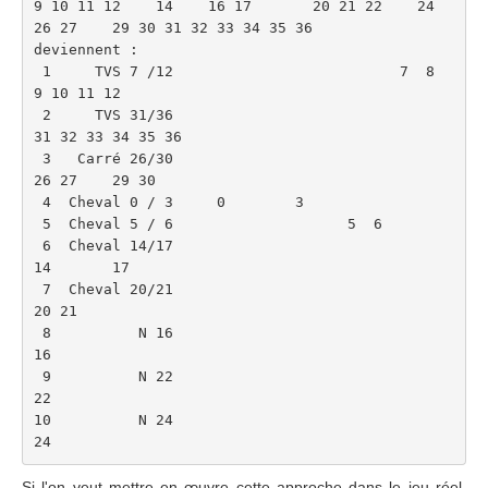
9 10 11 12    14    16 17       20 21 22    24    
26 27    29 30 31 32 33 34 35 36
deviennent :
 1     TVS 7 /12                          7  8  
9 10 11 12
 2     TVS 31/36                                                                                                 
31 32 33 34 35 36
 3   Carré 26/30                                                                                  
26 27    29 30
 4  Cheval 0 / 3     0        3
 5  Cheval 5 / 6                    5  6
 6  Cheval 14/17                                              
14       17
 7  Cheval 20/21                                                                
20 21
 8          N 16                                                    
16
 9          N 22                                                                      
22
10          N 24                                                                            
24
Si l'on veut mettre en œuvre cette approche dans le jeu réel,