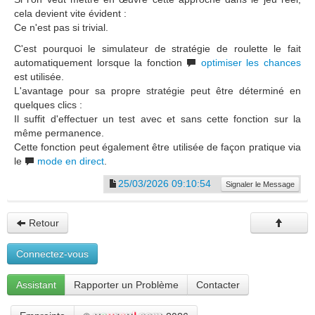
cela devient vite évident :
Ce n'est pas si trivial.
C'est pourquoi le simulateur de stratégie de roulette le fait
automatiquement lorsque la fonction
optimiser les chances
est utilisée.
L'avantage pour sa propre stratégie peut être déterminé en
quelques clics :
Il suffit d'effectuer un test avec et sans cette fonction sur la
même permanence.
Cette fonction peut également être utilisée de façon pratique via
le
mode en direct
.
25/03/2026 09:10:54
Signaler le Message
Retour
Connectez-vous
Assistant
Rapporter un Problème
Contacter