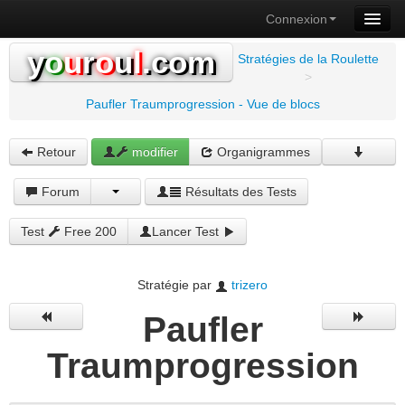
Connexion
y
o
u
r
o
u
l
.com
Stratégies de la Roulette
>
Paufler Traumprogression - Vue de blocs
Retour
modifier
Organigrammes
Forum
Résultats des Tests
Test
Free 200
Lancer Test
Stratégie par
trizero
Paufler
Traumprogression