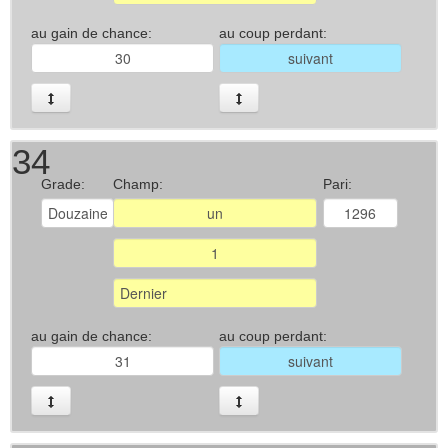
au gain de chance:
au coup perdant:
34
Grade:
Champ:
Pari:
au gain de chance:
au coup perdant: