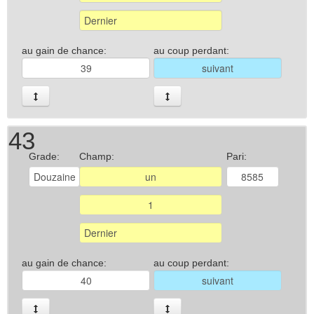
au gain de chance:
au coup perdant:
43
Grade:
Champ:
Pari:
au gain de chance:
au coup perdant: