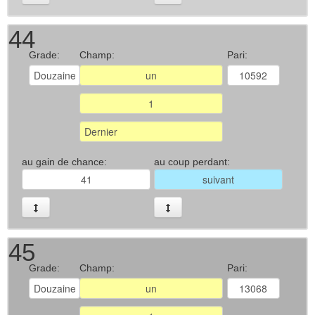
44
Grade:
Champ:
Pari:
au gain de chance:
au coup perdant:
45
Grade:
Champ:
Pari: