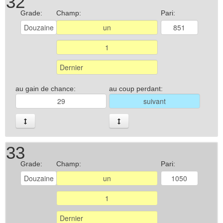
32
Grade:
Champ:
Pari:
au gain de chance:
au coup perdant:
33
Grade:
Champ:
Pari: