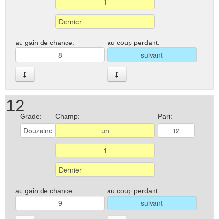
au gain de chance:
au coup perdant:
12
Grade:
Champ:
Pari:
au gain de chance:
au coup perdant: