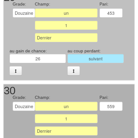
Grade:
Champ:
Pari:
au gain de chance:
au coup perdant:
30
Grade:
Champ:
Pari: