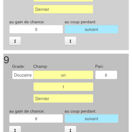
au gain de chance:
au coup perdant:
9
Grade:
Champ:
Pari:
au gain de chance:
au coup perdant: