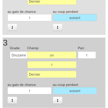
au gain de chance:
au coup perdant:
3
Grade:
Champ:
Pari:
au gain de chance:
au coup perdant: