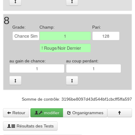
8
Grade:
Champ:
Pari:
au gain de chance:
au coup perdant:
Somme de contrôle: 3196be8097d43d544bf1cbcff5ffa597
Retour
modifier
Organigrammes
Résultats des Tests