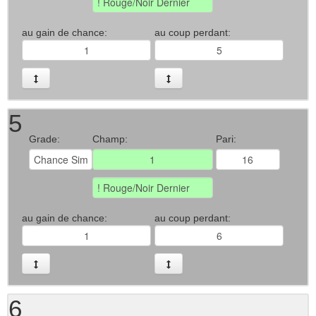
au gain de chance:
au coup perdant:
5
Grade:
Champ:
Pari:
au gain de chance:
au coup perdant:
6