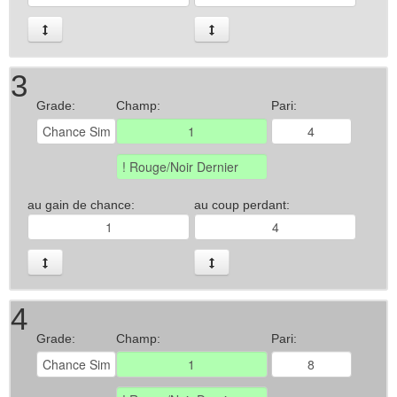
3
Grade:
Champ:
Pari:
au gain de chance:
au coup perdant:
4
Grade:
Champ:
Pari: