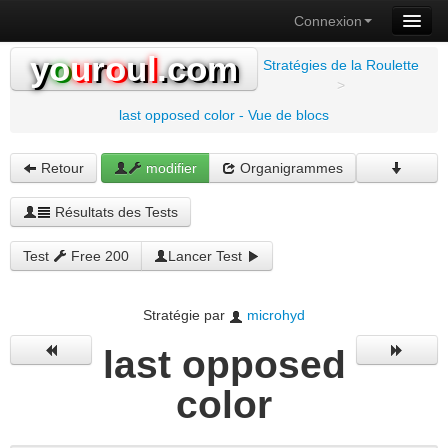
Connexion
y
o
u
r
o
u
l
.com
Stratégies de la Roulette
>
last opposed color - Vue de blocs
Retour
modifier
Organigrammes
Résultats des Tests
Test
Free 200
Lancer Test
Stratégie par
microhyd
last opposed
color