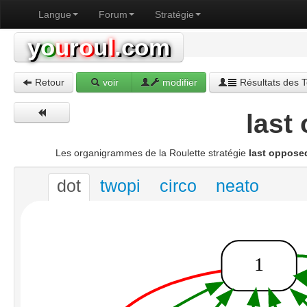
Langue
Forum
Stratégie
y
o
u
r
o
u
l
.com
Retour
voir
modifier
Résultats des T
last
Les organigrammes de la Roulette stratégie
last oppose
dot
twopi
circo
neato