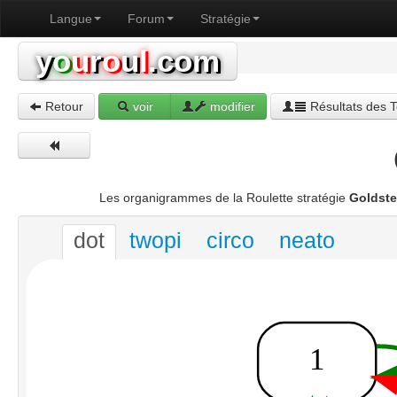
Langue
Forum
Stratégie
y
o
u
r
o
u
l
.com
Retour
voir
modifier
Résultats des T
Les organigrammes de la Roulette stratégie
Goldste
dot
twopi
circo
neato