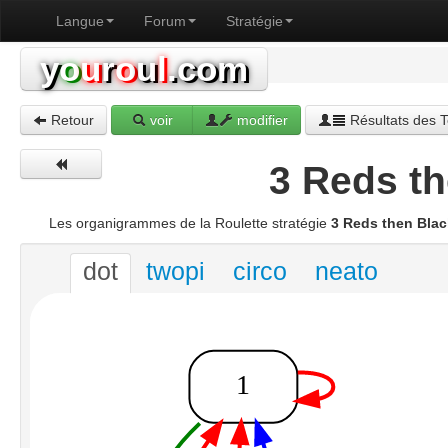
Langue
Forum
Stratégie
y
o
u
r
o
u
l
.com
Retour
voir
modifier
Résultats des T
3 Reds th
Les organigrammes de la Roulette stratégie
3 Reds then Blac
dot
twopi
circo
neato