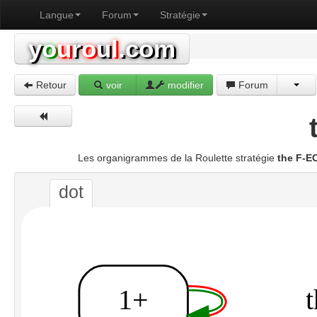
Langue
Forum
Stratégie
y
o
u
r
o
u
l
.com
Retour
voir
modifier
Forum
Les organigrammes de la Roulette stratégie
the F-E
dot