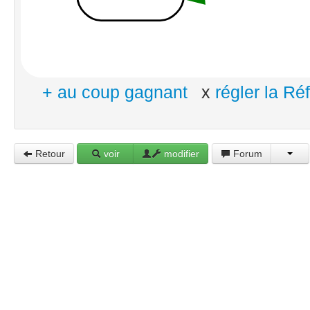
+ au coup gagnant
x
régler la R
Retour
voir
modifier
Forum