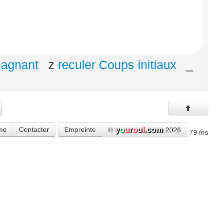
gagnant
z
reculer Coups initiaux
_
©
2026
me
Contacter
Empreinte
79 ms