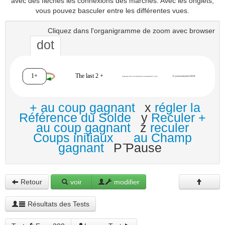
avec des flèches les connexions des marches. Avec les onglets,
vous pouvez basculer entre les différentes vues.
Cliquez dans l'organigramme de zoom avec browser
dot
+ au coup gagnant
x
régler la
Référence du Solde
y
Reculer +
au coup gagnant
z
reculer
Coups initiaux
_
au Champ
gagnant
P Pause
Retour
voir
modifier
Résultats des Tests