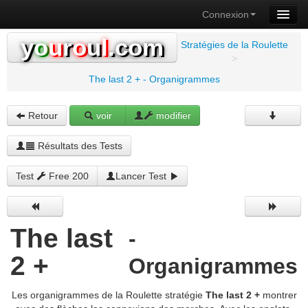
Connexion
y
o
u
r
o
u
l
.com
Stratégies de la Roulette
>
The last 2 + - Organigrammes
Retour
voir
modifier
Résultats des Tests
Test
Free 200
Lancer Test
The last
-
2 +
Organigrammes
Les organigrammes de la Roulette stratégie
The last 2 +
montrer