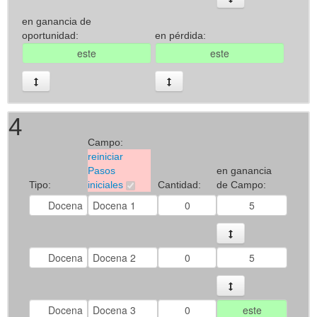
en ganancia de
oportunidad:
en pérdida:
4
Campo:
reiniciar
Pasos
en ganancia
Tipo:
iniciales
Cantidad:
de Campo: