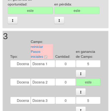
oportunidad:
en pérdida:
3
Campo:
reiniciar
Pasos
en ganancia
Tipo:
iniciales
Cantidad:
de Campo: