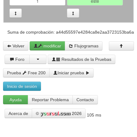
Suma de comprobación: a44d55597e4284ca8e2aa3723153ba6a
Volver
modificar
Flujogramas
Foro
Resultados de la Pruebas
Prueba
Free 200
Iniciar prueba
Inicio de sesión
Ayuda
Reportar Problema
Contacto
©
2026
Acerca de
105 ms