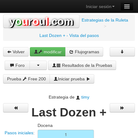
Iniciar sesión
y
o
u
r
o
u
l
.com
Estrategias de la Ruleta
>
Last Dozen + - Vista del pasos
Volver
modificar
Flujogramas
Foro
Resultados de la Pruebas
Prueba
Free 200
Iniciar prueba
Estrategia de
timy
Last Dozen +
Docena
Pasos iniciales
: