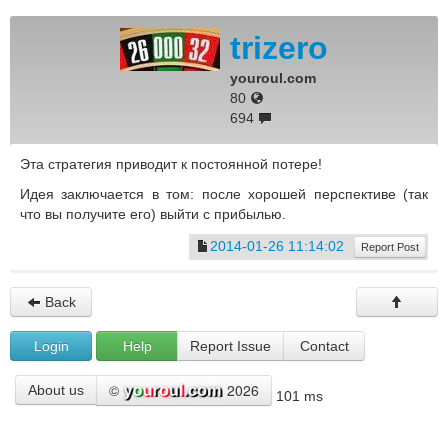
trizero
youroul.com
80
694
Эта стратегия приводит к постоянной потере!
Идея заключается в том: после хорошей перспективе (так
что вы получите его) выйти с прибылью.
2014-01-26 11:14:02
Report Post
Back
Login
Help
Report Issue
Contact
©
2026
About us
101 ms