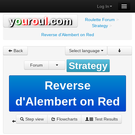
Log In
y
o
u
r
o
u
l
.com
Roulette Forum
>
Strategy
>
Reverse d'Alembert on Red
Back
Select language
Strategy
Forum
Reverse
d'Alembert on Red
Step view
Flowcharts
Test Results