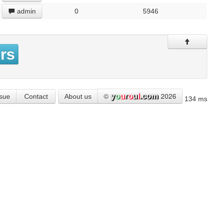
admin
0
5946
rs
©
2026
ssue
Contact
About us
134 ms