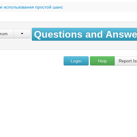
ие использования простой шанс
Questions and Answe
rum
Login
Help
Report I