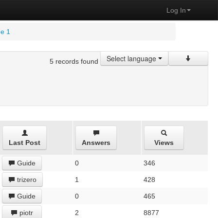
Log In
ge 1
Select language
5 records found
Last Post
Answers
Views
Guide
0
346
trizero
1
428
Guide
0
465
piotr
2
8877