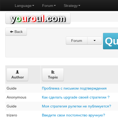
Language
Forum
Strategy
y
o
u
r
o
u
l
.com
Back
Qu
Forum
Author
Topic
Guide
Проблема с письмом подтверждения
Anonymous
Как сделать upgrade своей стратегии ?
Guide
Моя стратегия рулетки не публикуется?
trizero
Введите свои постоянство вручную?