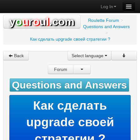
Log In
y
o
u
r
o
u
l
.com
Roulette Forum
>
Questions and Answers
>
Как сделать upgrade своей стратегии ?
Back
Select language
Forum
Questions and Answers
Как сделать
upgrade своей
стратегии ?