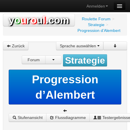
Anmelden
y
o
u
r
o
u
l
.com
Roulette Forum
>
Strategie
>
Progression d’Alembert
Zurück
Sprache auswählen
Strategie
Forum
Progression
d’Alembert
Stufenansicht
Flussdiagramme
Testergebniss