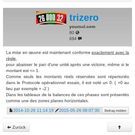
trizero
youroul.com
80
694
La mise en œuvre est maintenant conforme
exactement avec la
règle
,
pour abaisser le pari d'une unité après une victoire, même si le
montant est <= 1.
Comme seuls les montants réels réservées sont répertoriés
dans le Protocole opérationnel essais, il est noté un 0. ( +0 au
lieu par exemple +
-
2 )
Dans les tableaux de la balances de ces phases sont présentés
comme une des zones planes horizontales.
2014-10-26 11:14:19
2015-05-26 08:07:30
Beitrag melden
Zurück