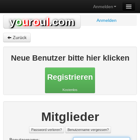
Anmelden
y
o
u
r
o
u
l
.com
Anmelden
Zurück
Neue Benutzer bitte hier klicken
Registrieren
Kostenlos
Mitglieder
Password verloren?
Benutzername vergessen?
Benutzername: