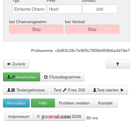
Typ:
Feld:
Einsatz:
bei Chancengewinn:
bei Verlust:
Prüfsumme: c5d93c28c7e909c7806b009b6a3d76e7
Zurück
bearbeiten
Flussdiagramme
Testergebnisse
Test
Free 200
Test starten
Anmelden
Hilfe
Problem melden
Kontakt
©
2026
Impressum
80 ms