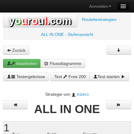
Anmelden
y
o
u
r
o
u
l
.com
Roulettestrategien
>
ALL IN ONE - Stufenansicht
Zurück
bearbeiten
Flussdiagramme
Testergebnisse
Test
Free 200
Test starten
Strategie von
trizero
ALL IN ONE
1