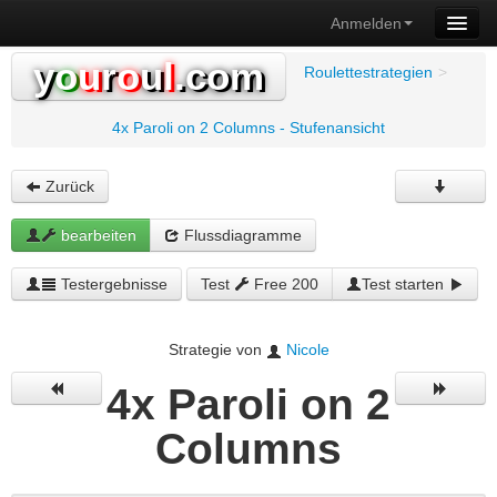
Anmelden
y
o
u
r
o
u
l
.com
Roulettestrategien
>
4x Paroli on 2 Columns - Stufenansicht
Zurück
bearbeiten
Flussdiagramme
Testergebnisse
Test
Free 200
Test starten
Strategie von
Nicole
4x Paroli on 2
Columns