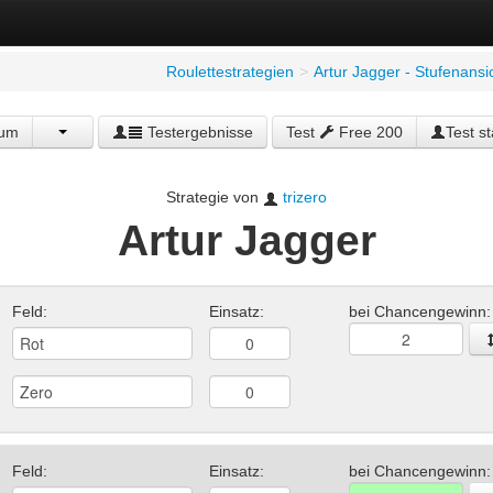
Roulettestrategien
>
Artur Jagger - Stufenansi
um
Testergebnisse
Test
Free 200
Test s
Strategie von
trizero
Artur Jagger
Feld:
Einsatz:
bei Chancengewinn:
Feld:
Einsatz:
bei Chancengewinn: