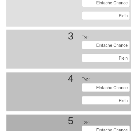
3
Typ:
4
Typ:
5
Typ: