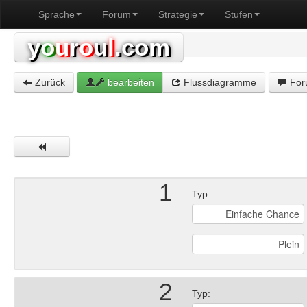
Sprache
Forum
Strategie
Stufen
y
o
u
r
o
u
l
.com
Zurück
bearbeiten
Flussdiagramme
For
1
Typ:
2
Typ: