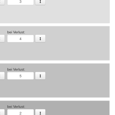
bei Verlust:
bei Verlust:
bei Verlust: