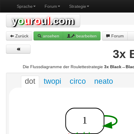
Sprache
Forum
Strategie
y
o
u
r
o
u
l
.com
Zurück
ansehen
bearbeiten
Forum
3x 
Die Flussdiagramme der Roulettestrategie
3x Black→Bla
dot
twopi
circo
neato