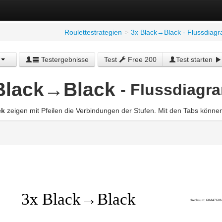
Roulettestrategien
>
3x Black→Black - Flussdia
Testergebnisse
Test
Free 200
Test starten
Black→Black
- Flussdiag
ck
zeigen mit Pfeilen die Verbindungen der Stufen. Mit den Tabs könn