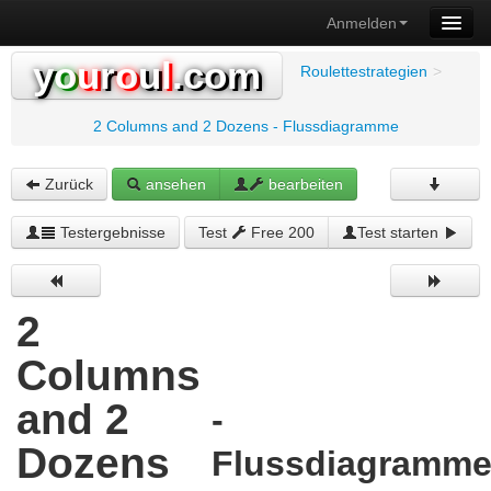
Anmelden
y
o
u
r
o
u
l
.com
Roulettestrategien
>
2 Columns and 2 Dozens - Flussdiagramme
Zurück
ansehen
bearbeiten
Testergebnisse
Test
Free 200
Test starten
2
Columns
and 2
-
Dozens
Flussdiagramm