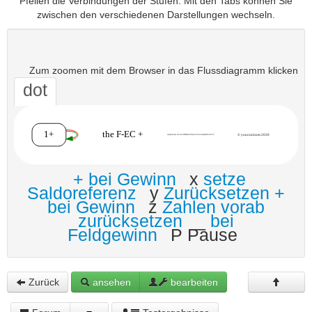
Pfeilen die Verbindungen der Stufen. Mit den Tabs können Sie
zwischen den verschiedenen Darstellungen wechseln.
Zum zoomen mit dem Browser in das Flussdiagramm klicken
dot
+ bei Gewinn
x
setze
Saldoreferenz
y
Zurücksetzen +
bei Gewinn
z
Zahlen vorab
zurücksetzen
_
bei
Feldgewinn
P Pause
Zurück
ansehen
bearbeiten