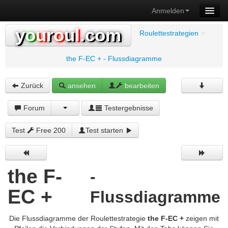
Anmelden
y
o
u
r
o
u
l
.com
Roulettestrategien
>
the F-EC + - Flussdiagramme
Zurück
ansehen
bearbeiten
Forum
Testergebnisse
Test
Free 200
Test starten
the F-
-
EC +
Flussdiagramme
Die Flussdiagramme der Roulettestrategie
the F-EC +
zeigen mit