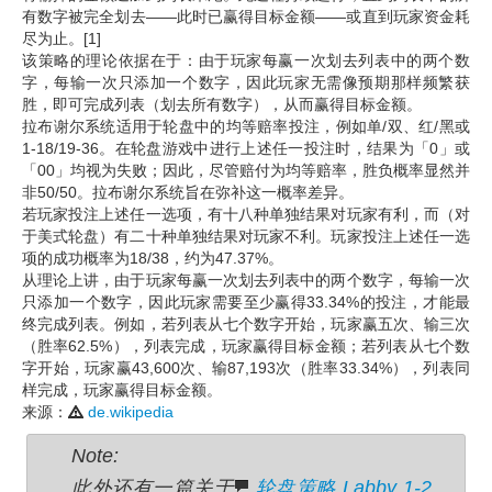
有数字被完全划去——此时已赢得目标金额——或直到玩家资金耗
尽为止。[1]
该策略的理论依据在于：由于玩家每赢一次划去列表中的两个数
字，每输一次只添加一个数字，因此玩家无需像预期那样频繁获
胜，即可完成列表（划去所有数字），从而赢得目标金额。
拉布谢尔系统适用于轮盘中的均等赔率投注，例如单/双、红/黑或
1-18/19-36。在轮盘游戏中进行上述任一投注时，结果为「0」或
「00」均视为失败；因此，尽管赔付为均等赔率，胜负概率显然并
非50/50。拉布谢尔系统旨在弥补这一概率差异。
若玩家投注上述任一选项，有十八种单独结果对玩家有利，而（对
于美式轮盘）有二十种单独结果对玩家不利。玩家投注上述任一选
项的成功概率为18/38，约为47.37%。
从理论上讲，由于玩家每赢一次划去列表中的两个数字，每输一次
只添加一个数字，因此玩家需要至少赢得33.34%的投注，才能最
终完成列表。例如，若列表从七个数字开始，玩家赢五次、输三次
（胜率62.5%），列表完成，玩家赢得目标金额；若列表从七个数
字开始，玩家赢43,600次、输87,193次（胜率33.34%），列表同
样完成，玩家赢得目标金额。
来源：
de.wikipedia
Note:
此外还有一篇关于
轮盘策略 Labby 1-2