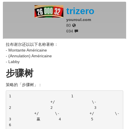
trizero
youroul.com
80
694
拉布谢尔还以以下名称著称：
- Montante Américaine
- (Annulation) Américaine
- Labby
步骤树
策略的「步骤树」：
1                          1
                  +/                \-
2                 2                  3
           +/       \-             +/         \-
3           赢        4             5           
6