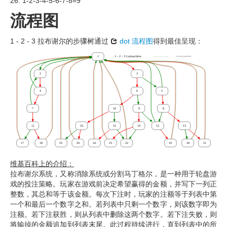
26. 1-2-3-4-5-6-7-8=9
流程图
1 - 2 - 3 拉布谢尔的步骤树通过
dot 流程图
得到最佳呈现：
维基百科上的介绍：
拉布谢尔系统，又称消除系统或分割马丁格尔，是一种用于轮盘游
戏的投注策略。玩家在游戏前决定希望赢得的金额，并写下一列正
整数，其总和等于该金额。每次下注时，玩家的注额等于列表中第
一个和最后一个数字之和。若列表中只剩一个数字，则该数字即为
注额。若下注获胜，则从列表中删除这两个数字。若下注失败，则
将输掉的金额追加到列表末尾。此过程持续进行，直到列表中的所