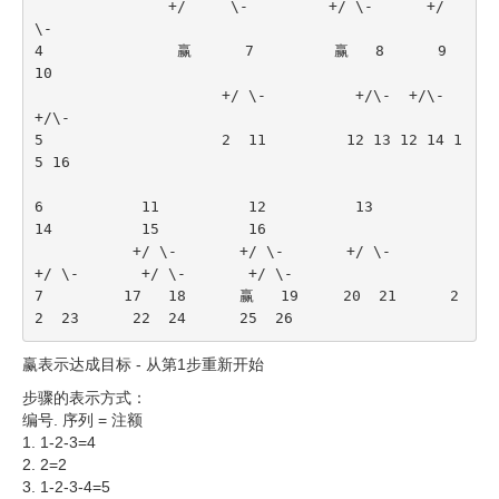
               +/     \-         +/ \-      +/  
\-
4               赢      7         赢   8      9    
10
                     +/ \-          +/\-  +/\-  
+/\-
5                    2  11         12 13 12 14 1
5 16
6           11          12          13          
14          15          16
           +/ \-       +/ \-       +/ \-       
+/ \-       +/ \-       +/ \-
7         17   18      赢   19     20  21      2
2  23      22  24      25  26
赢表示达成目标 - 从第1步重新开始
步骤的表示方式：
编号. 序列 = 注额
1. 1-2-3=4
2. 2=2
3. 1-2-3-4=5