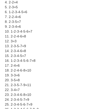
4. 2-2=4
5. 2-3=5
6. 1-2-3-4-5=6
7. 2-2-4=6
8. 2-3-5=7
9. 2-3-4=6
10. 1-2-3-4-5-6=7
11. 2-2-4-6=8
12. 3=3
13. 2-3-5-7=9
14. 2-3-4-6=8
15. 2-3-4-5=7
16. 1-2-3-4-5-6-7=8
17. 2-4=6
18. 2-2-4-6-8=10
19. 3-3=6
20. 3-5=8
21. 2-3-5-7-9=11
22. 3-4=7
23. 2-3-4-6-8=10
24. 2-3-4-5-7=9
25. 2-3-4-5-6-7=9