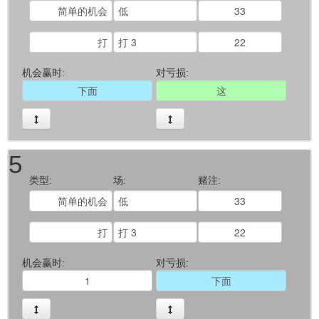
机会赢时:
对亏损:
5
类型:
场:
赌注:
机会赢时:
对亏损: