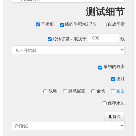
测试细节
平衡图
线的体积为2.7％
自旋平衡
- 取决于
线
投注记录
最初的政变
统计
战略
测试配置
全长
画面
保存永久
持久