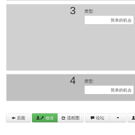
3
类型:
4
类型:
后面
修改
流程图
论坛