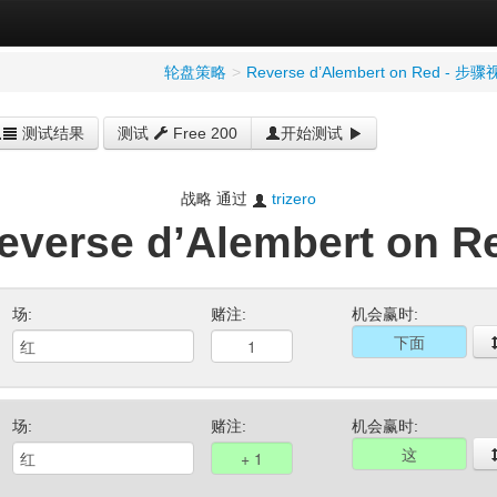
轮盘策略
>
Reverse d’Alembert on Red - 步
测试结果
测试
Free 200
开始测试
战略 通过
trizero
everse d’Alembert on R
场:
赌注:
机会赢时:
场:
赌注:
机会赢时: