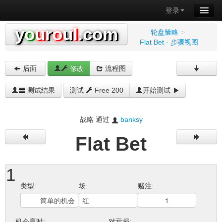
登录
y
o
u
r
o
u
l
.com
轮盘策略
>
Flat Bet - 步骤视图
后面
修改
流程图
测试结果
测试
Free 200
开始测试
战略 通过
banksy
Flat Bet
1
类型:
场:
赌注:
机会赢时:
对亏损: