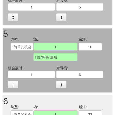
机会赢时:
对亏损:
5
类型:
场:
赌注:
机会赢时:
对亏损:
6
类型:
场:
赌注: