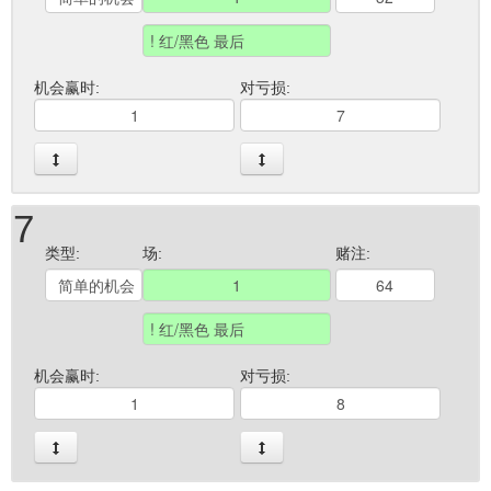
机会赢时:
对亏损:
7
类型:
场:
赌注:
机会赢时:
对亏损: