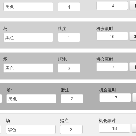
场:
赌注:
机会赢时:
场:
赌注:
机会赢时:
场:
赌注:
机会赢时:
场:
赌注:
机会赢时: