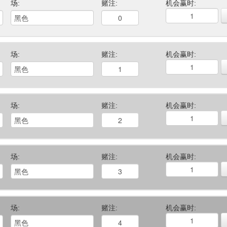
场:
赌注:
机会赢时:
场:
赌注:
机会赢时:
场:
赌注:
机会赢时:
场:
赌注:
机会赢时:
场:
赌注:
机会赢时: