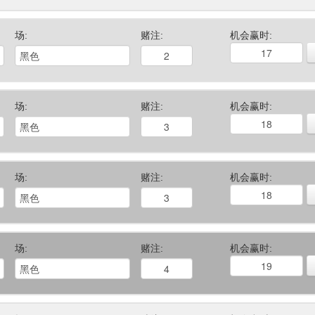
场:
赌注:
机会赢时:
场:
赌注:
机会赢时:
场:
赌注:
机会赢时:
场:
赌注:
机会赢时: