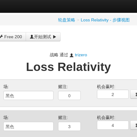
轮盘策略
>
Loss Relativity - 步骤视图
Free 200
开始测试
战略 通过
trizero
Loss Relativity
场:
赌注:
机会赢时:
场:
赌注:
机会赢时: