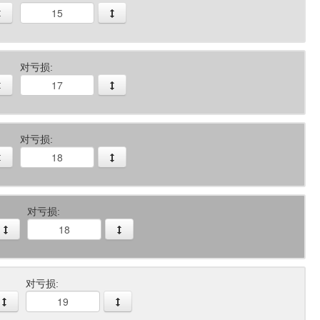
对亏损:
对亏损:
对亏损:
对亏损: