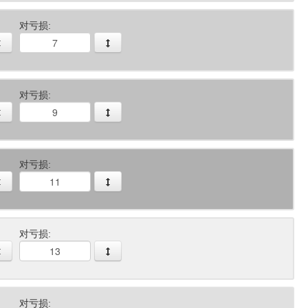
对亏损:
对亏损:
对亏损:
对亏损:
对亏损: