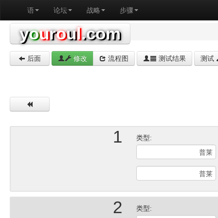
语
论坛
战略
步骤
y
o
u
r
o
u
l
.com
后面
修改
流程图
测试结果
测试
1
类型:
2
类型: