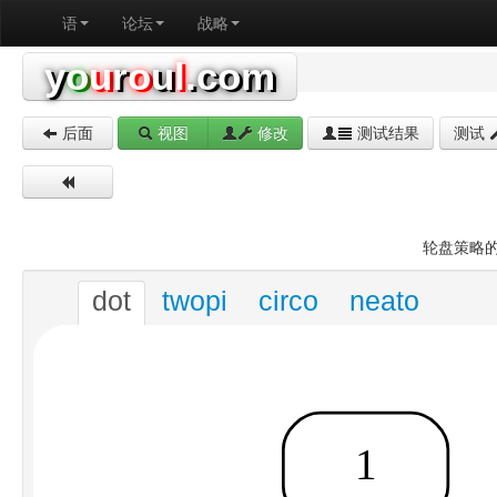
语
论坛
战略
y
o
u
r
o
u
l
.com
后面
视图
修改
测试结果
测试
轮盘策略
dot
twopi
circo
neato