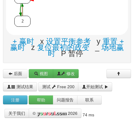
+ 赢时
x
设置平衡参考
y
重置 +
赢时
z
复位最初的政变
_
场地赢
时
P 暂停
后面
视图
修改
测试结果
测试
Free 200
开始测试
注册
帮助
问题报告
联系
©
2026
关于我们
74 ms