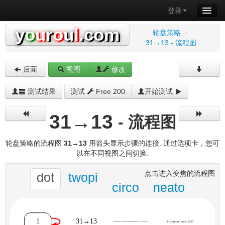
登录
y
o
u
r
o
u
l
.com
轮盘策略
>
31→13 - 流程图
后面
视图
修改
测试结果
测试
Free 200
开始测试
31→13
- 流程图
轮盘策略的流程图
31→13
用箭头显示步骤的连接. 通过选项卡，您可
以在不同视图之间切换.
点击进入变焦的流程图
dot
twopi
circo
neato