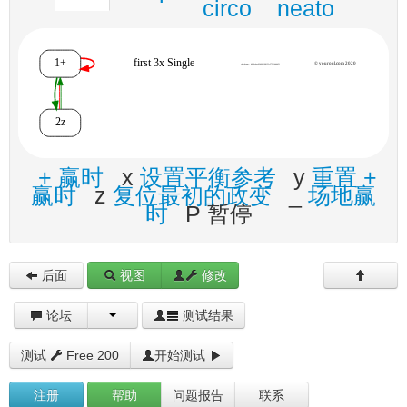
circo
neato
+ 赢时
x
设置平衡参考
y
重置 +
赢时
z
复位最初的政变
_
场地赢
时
P 暂停
后面
视图
修改
论坛
测试结果
测试
Free 200
开始测试
注册
帮助
问题报告
联系