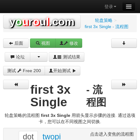
登录
y
o
u
r
o
u
l
.com
轮盘策略
>
first 3x Single - 流程图
后面
视图
修改
论坛
测试结果
测试
Free 200
开始测试
first 3x
- 流
Single
程图
轮盘策略的流程图
first 3x Single
用箭头显示步骤的连接. 通过选项
卡，您可以在不同视图之间切换.
点击进入变焦的流程图
dot
twopi