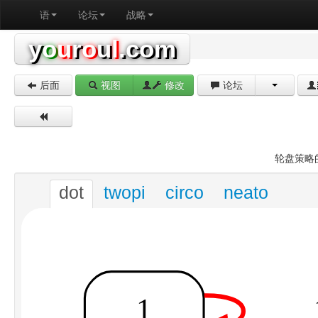
语
论坛
战略
y
o
u
r
o
u
l
.com
后面
视图
修改
论坛
轮盘策略
dot
twopi
circo
neato