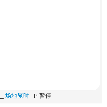
_
场地赢时
P 暂停