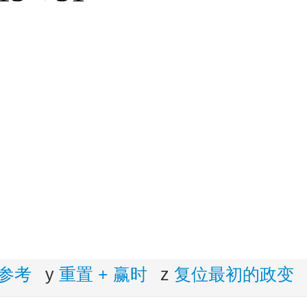
参考
y
重置 + 赢时
z
复位最初的政变