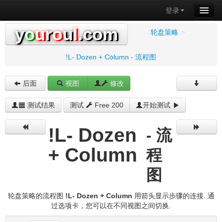
登录
y
o
u
r
o
u
l
.com
轮盘策略
>
!L- Dozen + Column - 流程图
后面
视图
修改
测试结果
测试
Free 200
开始测试
!L- Dozen
- 流
+ Column
程
图
轮盘策略的流程图
!L- Dozen + Column
用箭头显示步骤的连接. 通
过选项卡，您可以在不同视图之间切换.