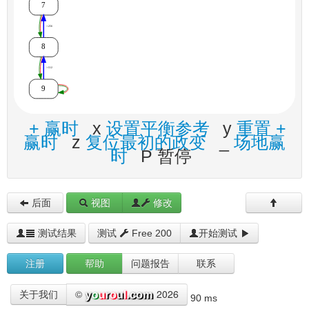
+ 赢时
x
设置平衡参考
y
重置 +
赢时
z
复位最初的政变
_
场地赢
时
P 暂停
后面
视图
修改
测试结果
测试
Free 200
开始测试
注册
帮助
问题报告
联系
©
2026
关于我们
90 ms