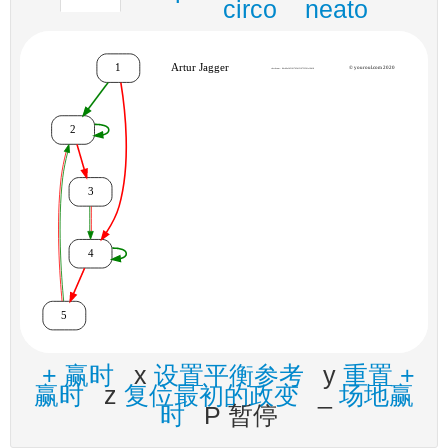
circo
neato
+ 赢时
x
设置平衡参考
y
重置 +
赢时
z
复位最初的政变
_
场地赢
时
P 暂停