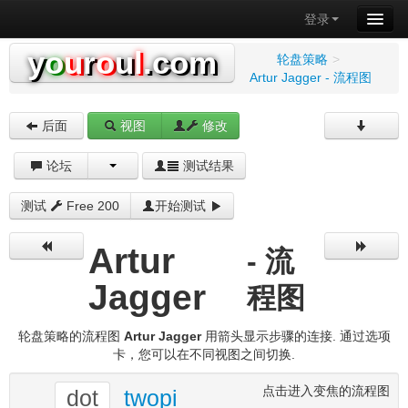
登录
y
o
u
r
o
u
l
.com
轮盘策略
>
Artur Jagger - 流程图
后面
视图
修改
论坛
测试结果
测试
Free 200
开始测试
Artur
- 流
Jagger
程图
轮盘策略的流程图
Artur Jagger
用箭头显示步骤的连接. 通过选项
卡，您可以在不同视图之间切换.
点击进入变焦的流程图
dot
twopi